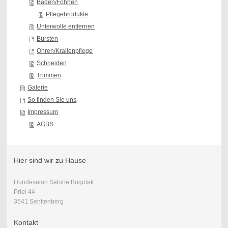
Baden/Föhnen
Pflegebrodukte
Unterwolle entfernen
Bürsten
Ohren/Krallenpflege
Schneiden
Trimmen
Galerie
So finden Sie uns
Impressum
AGBS
Hier sind wir zu Hause
Hundesalon Sabine Bogulak
Priel 44
3541 Senftenberg
Kontakt